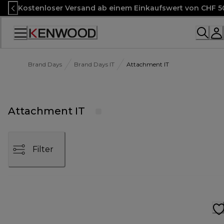
Skip
Kostenloser Versand ab einem Einkaufswert von CHF 5
to
Content
Accessibility
Statement
Brand Days
Brand Days IT
Attachment IT
Attachment IT
Filter