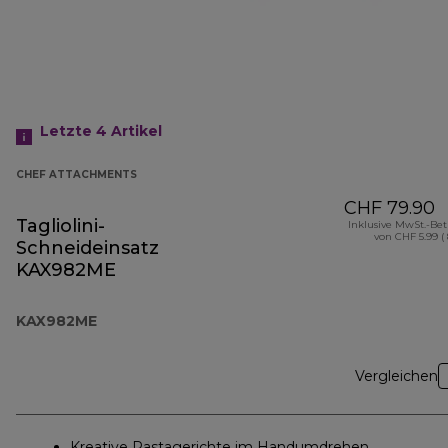
Letzte 4
Artikel
CHEF ATTACHMENTS
CHF 79.90
Tagliolini-
Inklusive MwSt.-Be
von CHF 5.99 (
Schneideinsatz
KAX982ME
KAX982ME
Vergleichen
Kreative Pastagerichte im Handumdrehen