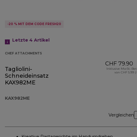
-20 % MIT DEM CODE FRESH20
Letzte 4
Artikel
CHEF ATTACHMENTS
CHF 79.90
Tagliolini-
Inklusive MwSt.-Be
von CHF 5.99 (
Schneideinsatz
KAX982ME
KAX982ME
Vergleichen
Kreative Pastagerichte im Handumdrehen