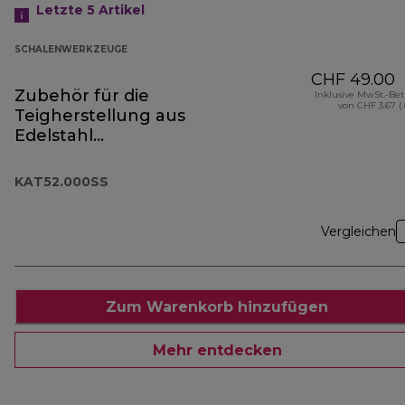
Letzte 5
Artikel
SCHALENWERKZEUGE
CHF 49.00
Zubehör für die
Inklusive MwSt.-Be
von CHF 3.67 (
Teigherstellung aus
Edelstahl
KAT52.000SS
KAT52.000SS
Vergleichen
Zum Warenkorb hinzufügen
Mehr entdecken