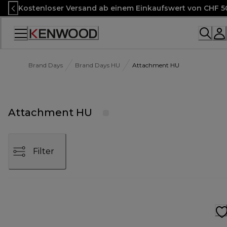
Skip
Kostenloser Versand ab einem Einkaufswert von CHF 5
to
Content
Accessibility
Statement
Brand Days
Brand Days HU
Attachment HU
Attachment HU
Filter