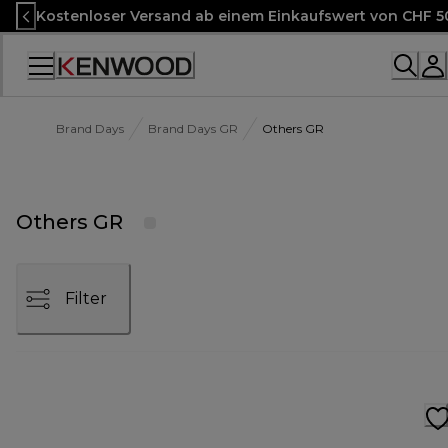
Skip
Kostenloser Versand ab einem Einkaufswert von CHF 5
to
Content
Accessibility
Statement
Brand Days
Brand Days GR
Others GR
Others GR
Filter