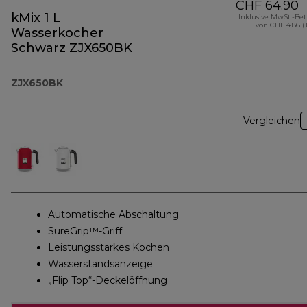
CHF 64.90
kMix 1 L
Inklusive MwSt.-Be
von CHF 4.86 (
Wasserkocher
Schwarz ZJX650BK
ZJX650BK
Vergleichen
Automatische Abschaltung
SureGrip™-Griff
Leistungsstarkes Kochen
Wasserstandsanzeige
„Flip Top“-Deckelöffnung