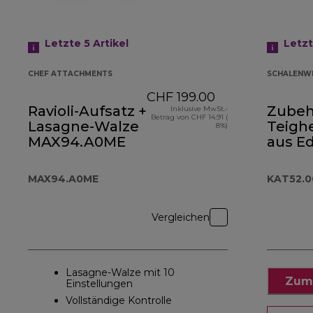
Letzte 5
Artikel
Letz
CHEF ATTACHMENTS
SCHALENW
CHF 199.00
Ravioli-Aufsatz +
Zubehö
Inklusive MwSt.-
Betrag von CHF 14.91 (
Lasagne-Walze
Teigh
8%)
MAX94.A0ME
aus Ed
KAT52
MAX94.A0ME
KAT52.
Vergleichen
Lasagne-Walze mit 10
Zum
Einstellungen
Vollständige Kontrolle