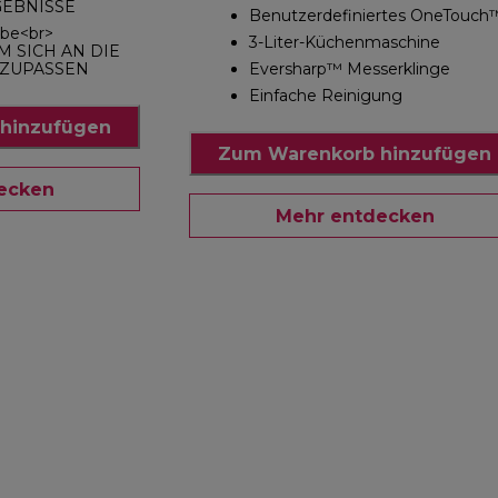
GEBNISSE
Benutzerdefiniertes OneTouch
rbe<br>
3-Liter-Küchenmaschine
M SICH AN DIE
ZUPASSEN
Eversharp™ Messerklinge
Einfache Reinigung
hinzufügen
Zum Warenkorb hinzufügen
ecken
Mehr entdecken