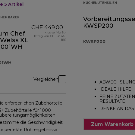
KÜCHENUTENSILIEN
te 5
Artikel
CHEF BAKER
Vorbereitungsse
KWSP200
CHF 449.00
ium Chef
Inklusive MwSt.-
Betrag von CHF 33.64 (
 Weiss XL
8%)
KWSP200
.001WH
001WH
Vergleichen
ABWECHSLUNG
IDEALE HILFE
FEINE ZUTATEN
RESULTATE
ie erforderlichen Zubehörteile
DENKE AN DAS
5+ Zubehörteile für 1000
ubereitungsmöglichkeiten
estimme die Geschwindigkeit
Zum Warenkorb 
ür perfekte Rührergebnisse