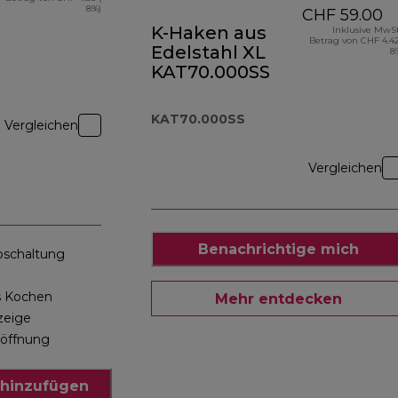
8%)
CHF 59.00
K-Haken aus
Inklusive MwSt
Betrag von CHF 4.42
Edelstahl XL
8
KAT70.000SS
KAT70.000SS
Vergleichen
Vergleichen
Benachrichtige mich
bschaltung
s Kochen
Mehr entdecken
zeige
löffnung
hinzufügen