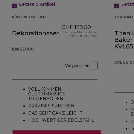
Letzte 5
Artikel
Letz
KÜCHENUTENSILIEN
TITANIUM 
CHF 129.00
Dekorationsset
Titan
Inklusive MwSt.-Betrag
von CHF 9.67 ( 8%)
Baker
KVL65
KWSD100
KVL65.
Vergleichen
VOLLKOMMEN
GLEICHMÄSSIGE
TORTENBÖDEN
D
PRÄZISES SPRITZEN
2
DAS GEHT GANZ LEICHT
Z
HOCHWERTIGER EDELSTAHL
B
F