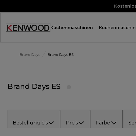
Skip
Kostenlo
to
Content
Küchenmaschinen
Küchenmaschin
Accessibility
Statement
Brand Days
Brand Days ES
Brand Days ES
Bestellung bis
Preis
Farbe
Ser