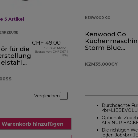
KENWOOD GO
te 5
Artikel
ERKZEUGE
Kenwood Go
Küchenmaschin
CHF 49.00
Storm Blue
r für die
Inklusive MwSt.-
Betrag von CHF 3.67 (
KZM35.000GY
erstellung
8%)
elstahl
KZM35.000GY
.000SS
000SS
Vergleichen
Durchdachte Fu
<br>LIEBEVOLL
Optionale Zube
ALS NUR BACK
 Warenkorb hinzufügen
Die richtigen We
jeden Job<br> 