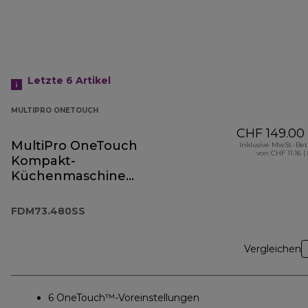
Letzte 6
Artikel
MULTIPRO ONETOUCH
CHF 149.00
MultiPro OneTouch
Inklusive MwSt.-Be
von CHF 11.16 (
Kompakt-
Küchenmaschine
und Standmixer
FDM73.480SS
FDM73.480SS
Vergleichen
6 OneTouch™-Voreinstellungen