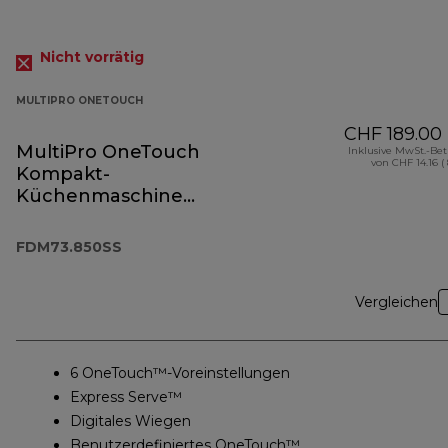
Nicht vorrätig
MULTIPRO ONETOUCH
CHF 189.00
MultiPro OneTouch
Inklusive MwSt.-Be
von CHF 14.16 (
Kompakt-
Küchenmaschine
und Standmixer
FDM73.850SS
FDM73.850SS
Vergleichen
6 OneTouch™-Voreinstellungen
Express Serve™
Digitales Wiegen
Benutzerdefiniertes OneTouch™