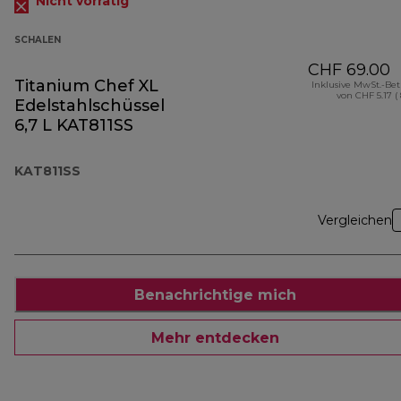
Nicht vorrätig
SCHALEN
CHF 69.00
Titanium Chef XL
Inklusive MwSt.-Be
von CHF 5.17 (
Edelstahlschüssel
6,7 L KAT811SS
KAT811SS
Vergleichen
Benachrichtige mich
Mehr entdecken