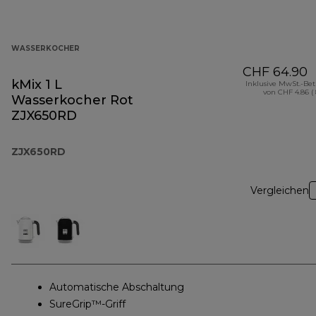
WASSERKOCHER
CHF 64.90
kMix 1 L
Inklusive MwSt.-Be
von CHF 4.86 (
Wasserkocher Rot
ZJX650RD
ZJX650RD
Vergleichen
Automatische Abschaltung
SureGrip™-Griff