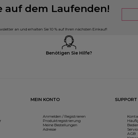
ie auf dem Laufenden!
sletter an und erhalten Sie 10 % auf Ihren nächsten Einkauf!
Benötigen Sie Hilfe?
MEIN KONTO
SUPPORT
Anmelden / Registrieren
Konta
r
Produktregistrierung
Häufig
Meine Bestellungen
Bedie
Adresse
Servic
AGB
Kenwo