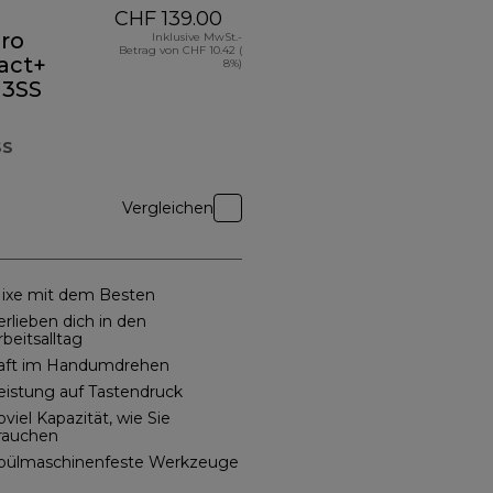
CHF 139.00
ro
Inklusive MwSt.-
Betrag von CHF 10.42 (
act+
8%)
3SS
SS
Vergleichen
ixe mit dem Besten
erlieben dich in den
rbeitsalltag
aft im Handumdrehen
eistung auf Tastendruck
oviel Kapazität, wie Sie
rauchen
pülmaschinenfeste Werkzeuge