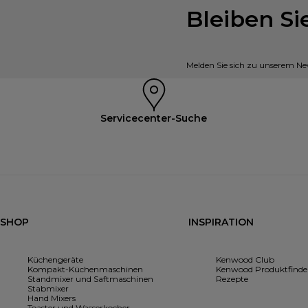
Bleiben S
Melden Sie sich zu unserem New
Servicecenter-Suche
SHOP
INSPIRATION
Küchengeräte
Kenwood Club
Kompakt-Küchenmaschinen
Kenwood Produktfinde
Standmixer und Saftmaschinen
Rezepte
Stabmixer
Hand Mixers
Toaster und Wasserkocher