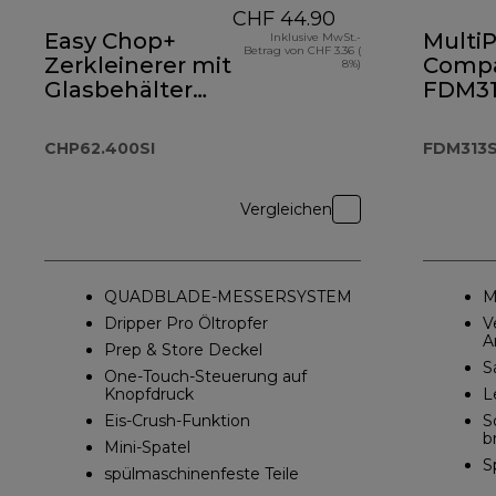
CHF 44.90
Easy Chop+
MultiP
Inklusive MwSt.-
Betrag von CHF 3.36 (
Zerkleinerer mit
Comp
8%)
Glasbehälter
FDM31
CHP62.400SI
CHP62.400SI
FDM313
Vergleichen
QUADBLADE-MESSERSYSTEM
M
Dripper Pro Öltropfer
V
A
Prep & Store Deckel
S
One-Touch-Steuerung auf
Knopfdruck
L
Eis-Crush-Funktion
S
b
Mini-Spatel
S
spülmaschinenfeste Teile