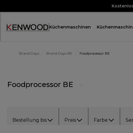
Skip
Kostenlo
to
Content
Küchenmaschinen
Küchenmaschin
Accessibility
Statement
Brand Days
Brand Days BE
Foodprocessor BE
Foodprocessor BE
Bestellung bis
Preis
Farbe
Ser