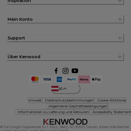
Inspiration
Mein Konto
Support
Über Kenwood
at
Umwelt
Datenschutzbestimmungen
Cookie-Richtlinie
Allgemeine Geschäftsbedingungen
Informationen zu Lieferung und Retouren
Accessibility Statemen
© De’Longhi Appliances S.r.l. Via L. Seitz, 47, 31100 Treviso, Italien Alle Rechte
vorbehalten De'Longhi Kenwood GmbH