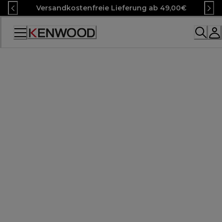
Skip
Versandkostenfreie Lieferung ab 49,00€
to
Content
Accessibility
Statement