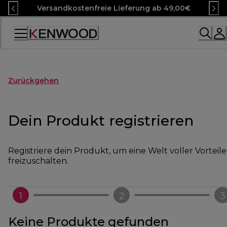
Skip
Versandkostenfreie Lieferung ab 49,00€
to
Content
Accessibility
Statement
Zurückgehen
Dein Produkt registrieren
Registriere dein Produkt, um eine Welt voller Vorteile
freizuschalten.
1
2
3
Keine Produkte gefunden