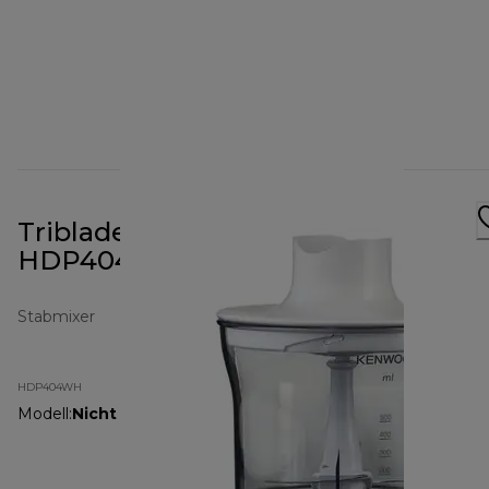
Triblade Stabmixer-Set
HDP404WH
Stabmixer
HDP404WH
Modell
:
Nicht angegeben