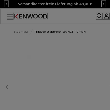
Skip
Versandkostenfreie Lieferung ab 49,00€
to
Content
Accessibility
Statement
Stabmixer
Triblade Stabmixer-Set HDP404WH