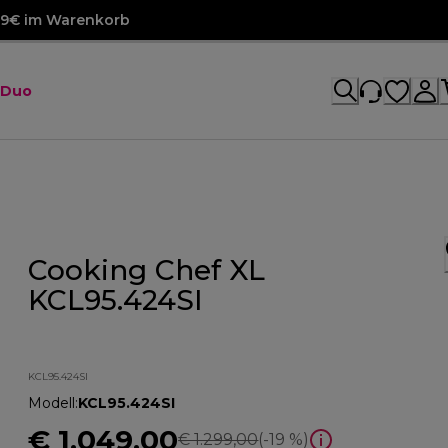
99€ im Warenkorb
 Duo
Cooking Chef XL
KCL95.424SI
KCL95.424SI
Modell
:
KCL95.424SI
€ 1.049,00
Originalpreis € 1.299,00
€ 1.299,00
(-19 %)