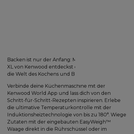
Backen ist nur der Anfang: Mit der Cooking Chef
XL von Kenwood entdeckst du auf kreative Weise
die Welt des Kochens und Backens.
Verbinde deine Küchenmaschine mit der
Kenwood World App und lass dich von den
Schritt-für-Schritt-Rezepten inspirieren. Erlebe
die ultimative Temperaturkontrolle mit der
Induktionsheiztechnologie von bis zu 180°. Wiege
Zutaten mit der eingebauten EasyWeigh™
Waage direkt in die Rührschüssel oder im