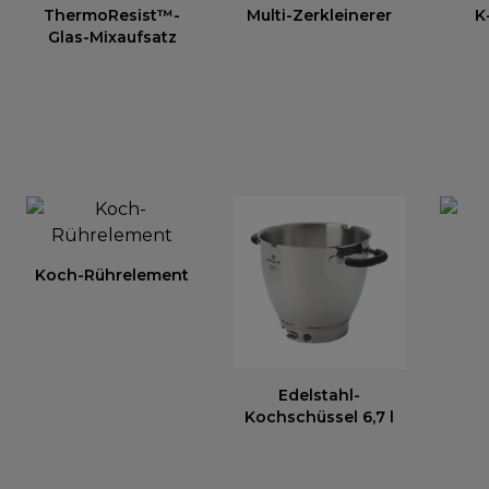
ThermoResist™-
Multi-Zerkleinerer
K
Glas-Mixaufsatz
Koch-Rührelement
Edelstahl-
Kochschüssel 6,7 l