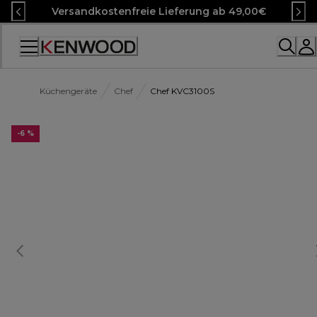
Skip
Versandkostenfreie Lieferung ab 49,00€
to
Content
Accessibility
Statement
Küchengeräte
Chef
Chef KVC3100S
-6 %