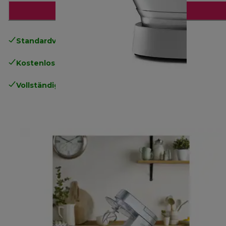
Zum Warenkorb hinzufügen
Standardversand kostenlos
ab 49€
Kostenlose Rücksendungen
.
Vollständige Herstellergarantie
.