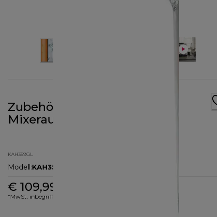
Zubehör ThermoResist Glas-
Mixeraufsatz KAH359GL
KAH359GL
Modell
:
KAH359GL
€ 109,99
*MwSt. inbegriffen