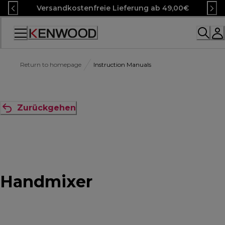
Skip
Versandkostenfreie Lieferung ab 49,00€
to
Content
Accessibility
Statement
Return to homepage
Instruction Manuals
Zurückgehen
Handmixer