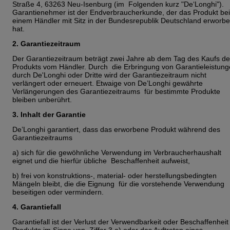
Straße 4, 63263 Neu-Isenburg (im Folgenden kurz "De‘Longhi").
Garantienehmer ist der Endverbraucherkunde, der das Produkt be
einem Händler mit Sitz in der Bundesrepublik Deutschland erworb
hat.
2. Garantiezeitraum
Der Garantiezeitraum beträgt zwei Jahre ab dem Tag des Kaufs d
Produkts vom Händler. Durch die Erbringung von Garantieleistun
durch De'Longhi oder Dritte wird der Garantiezeitraum nicht
verlängert oder erneuert. Etwaige von De’Longhi gewährte
Verlängerungen des Garantiezeitraums für bestimmte Produkte
bleiben unberührt.
3. Inhalt der Garantie
De’Longhi garantiert, dass das erworbene Produkt während des
Garantiezeitraums
a) sich für die gewöhnliche Verwendung im Verbraucherhaushalt
eignet und die hierfür übliche Beschaffenheit aufweist,
b) frei von konstruktions-, material- oder herstellungsbedingten
Mängeln bleibt, die die Eignung für die vorstehende Verwendung
beseitigen oder vermindern.
4. Garantiefall
Garantiefall ist der Verlust der Verwendbarkeit oder Beschaffenheit
Produkts im Sinne von Ziffer 3 a) oder das Auftreten eines