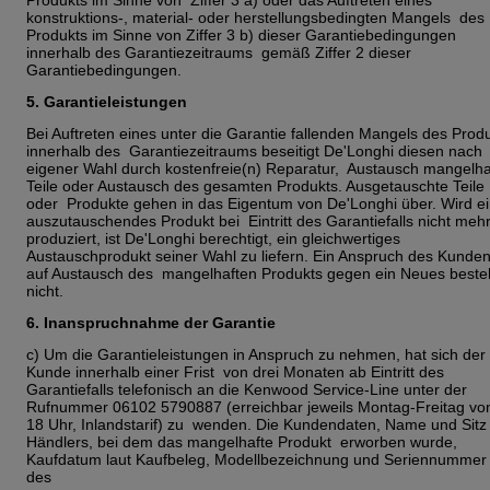
konstruktions-, material- oder herstellungsbedingten Mangels des
Produkts im Sinne von Ziffer 3 b) dieser Garantiebedingungen
innerhalb des Garantiezeitraums gemäß Ziffer 2 dieser
Garantiebedingungen.
5. Garantieleistungen
Bei Auftreten eines unter die Garantie fallenden Mangels des Prod
innerhalb des Garantiezeitraums beseitigt De'Longhi diesen nach
eigener Wahl durch kostenfreie(n) Reparatur, Austausch mangelha
Teile oder Austausch des gesamten Produkts. Ausgetauschte Teile
oder Produkte gehen in das Eigentum von De'Longhi über. Wird e
auszutauschendes Produkt bei Eintritt des Garantiefalls nicht meh
produziert, ist De'Longhi berechtigt, ein gleichwertiges
Austauschprodukt seiner Wahl zu liefern. Ein Anspruch des Kunde
auf Austausch des mangelhaften Produkts gegen ein Neues beste
nicht.
6. Inanspruchnahme der Garantie
c) Um die Garantieleistungen in Anspruch zu nehmen, hat sich der
Kunde innerhalb einer Frist von drei Monaten ab Eintritt des
Garantiefalls telefonisch an die Kenwood Service-Line unter der
Rufnummer 06102 5790887 (erreichbar jeweils Montag-Freitag vo
18 Uhr, Inlandstarif) zu wenden. Die Kundendaten, Name und Sitz
Händlers, bei dem das mangelhafte Produkt erworben wurde,
Kaufdatum laut Kaufbeleg, Modellbezeichnung und Seriennummer
des