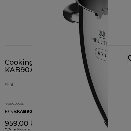
Cooking Chef 6,7 L skål
KAB90.000SS
Skål
KAB90.000SS
Farve
:
KAB90.000SS
959,00 kr.
*VAT inkluderet