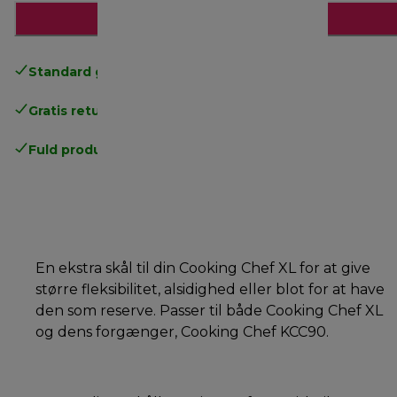
Læg i indkøbskurven
Standard gratis levering
over 370 kr
Gratis returneringer
.
Fuld producentgaranti
.
En ekstra skål til din Cooking Chef XL for at give
større fleksibilitet, alsidighed eller blot for at have
den som reserve. Passer til både Cooking Chef XL
og dens forgænger, Cooking Chef KCC90.