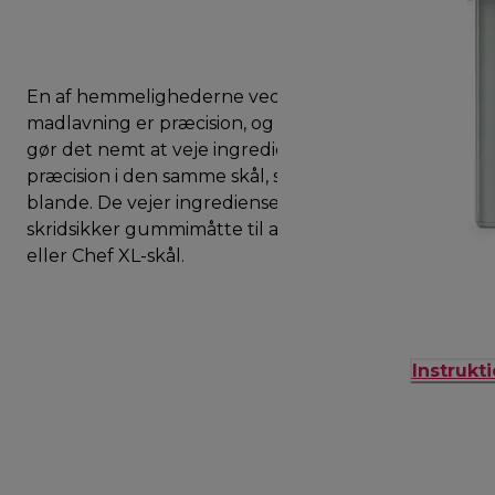
En af hemmelighederne ved fantastisk
madlavning er præcision, og disse køkkenvægte
gør det nemt at veje ingredienserne med
præcision i den samme skål, som du bruger til at
blande. De vejer ingredienser op til 8 kg og har en
skridsikker gummimåtte til at stabilisere din Chef
eller Chef XL-skål.
Instrukt