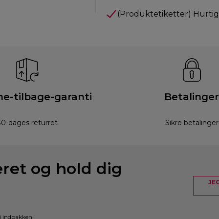
(Produktetiketter) Hurti
e-tilbage-garanti
Betalinger
30-dages returret
Sikre betalinger
eret og hold dig
JE
i indbakken.