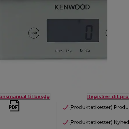
ionsmanual til besøg
Registrer dit pr
(Produktetiketter) Produ
(Produktetiketter) Nyhed