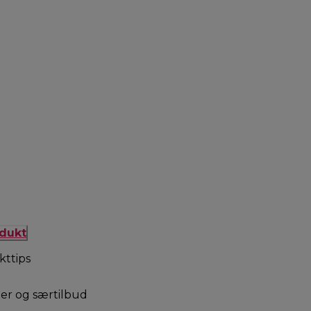
odukt
kttips
er og særtilbud