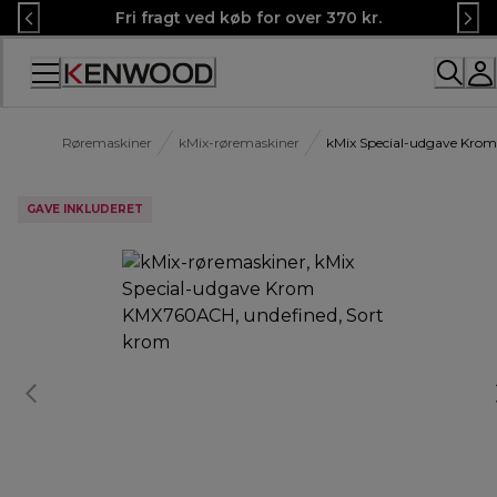
Skip
Fri fragt ved køb for over 370 kr.
to
Content
Røremaskiner
kMix-røremaskiner
kMix Special-udgave Kr
GAVE INKLUDERET