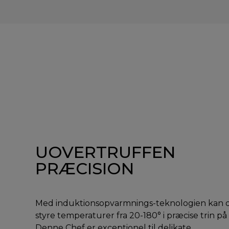
UOVERTRUFFEN
PRÆCISION
Med induktionsopvarmnings-teknologien kan 
styre temperaturer fra 20-180° i præcise trin på 1
Denne Chef er exceptionel til delikate