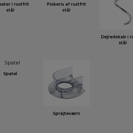
ater i rustfrit
Piskeris af rustfrit
stål
stål
Dejredskab i ru
stål
Spatel
Sprøjteværn