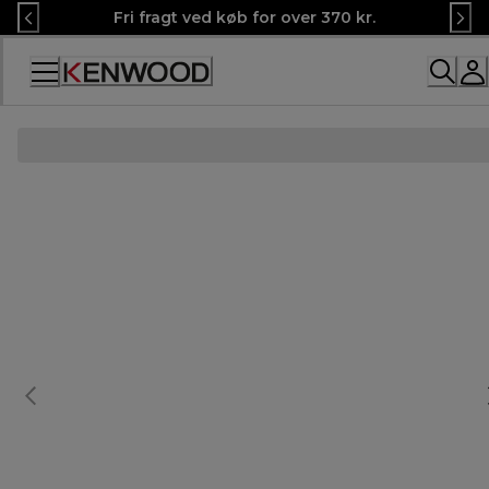
Skip
Fri fragt ved køb for over 370 kr.
to
Content