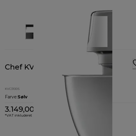
Chef KVC3100S
KVC3100S
Farve
:
Sølv
3.149,00 kr.
*VAT inkluderet