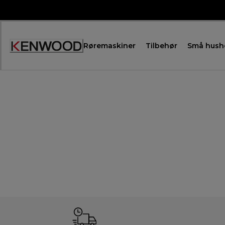
Skip
to
Content
Røremaskiner
Tilbehør
Små hush