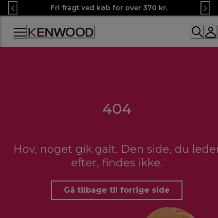
Skip
Fri fragt ved køb for over 370 kr.
to
Content
404
Hov, noget gik galt. Den side, du lede
efter, findes ikke.
Gå tilbage til forrige side