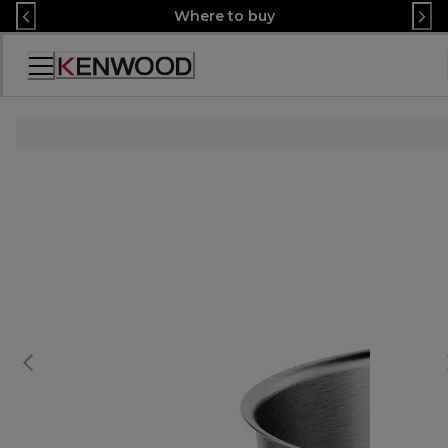
Skip
Where to buy
to
Content
Декларация
за
достъпност