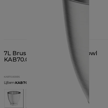
7L Brushed Stainless Steel Bowl
KAB70.000BS
KAB70.000BS
Цвят
:
KAB70.000BS