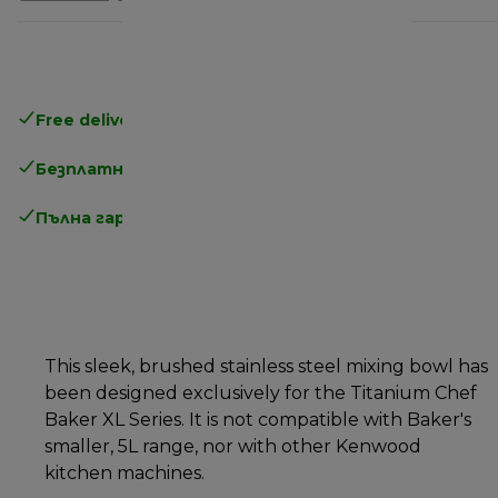
Free delivery in 1-3 days
over 25€
Безплатно връщане
Пълна гаранция от производителя
This sleek, brushed stainless steel mixing bowl has
been designed exclusively for the Titanium Chef
Baker XL Series. It is not compatible with Baker's
smaller, 5L range, nor with other Kenwood
kitchen machines.