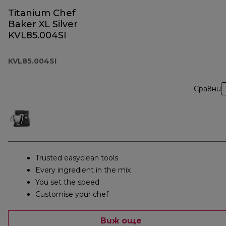
Titanium Chef
Baker XL Silver
KVL85.004SI
KVL85.004SI
Сравни
Trusted easyclean tools
Every ingredient in the mix
You set the speed
Customise your chef
Виж още