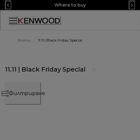
Skip
Where to buy
to
Content
Декларация
за
достъпност
Promo
11.11 | Black Friday Special
11.11 | Black Friday Special
Филтриране