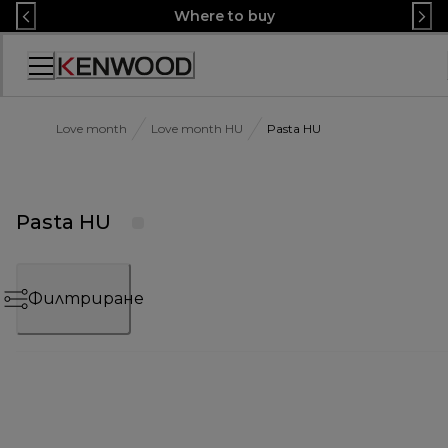
Skip
Where to buy
to
Content
Декларация
за
достъпност
Love month
Love month HU
Pasta HU
Pasta HU
Филтриране