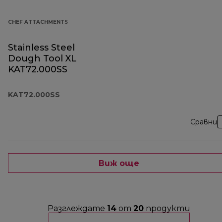
CHEF ATTACHMENTS
Stainless Steel
Dough Tool XL
KAT72.000SS
KAT72.000SS
Сравни
Виж още
Разглеждате
14
от
20
продукти