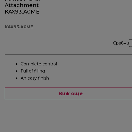
Attachment
KAX93.A0ME
KAX93.A0ME
Сравни
Complete control
Full of filling
An easy finish
Виж още