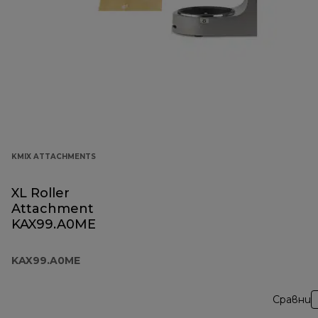
KMIX ATTACHMENTS
XL Roller
Attachment
KAX99.A0ME
KAX99.A0ME
Сравни