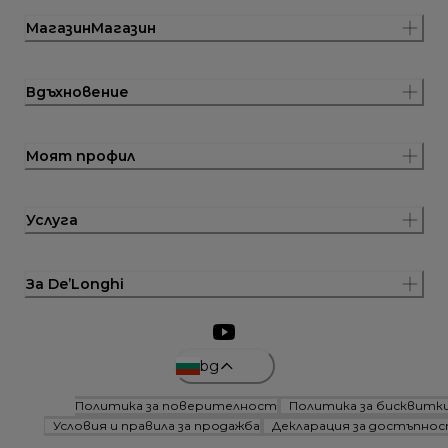
МагазинМагазин
Вдъхновение
Моят профил
Услуга
За De’Longhi
bg
Политика за поверителност
Политика за бисквитк
Условия и правила за продажба
Декларация за достъпно