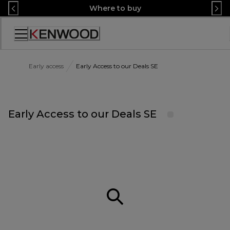
Skip
Where to buy
to
Content
Декларация
за
достъпност
Early access
Early Access to our Deals SE
Early Access to our Deals SE