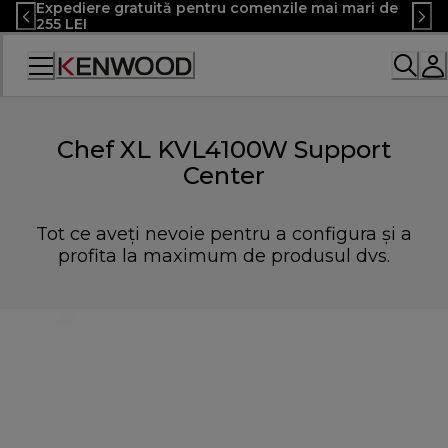
Expediere gratuită pentru comenzile mai mari de
Skip
255 LEI
to
Content
Declarație
de
accesibilitate
Chef XL KVL4100W Support
Center
Tot ce aveți nevoie pentru a configura și a
profita la maximum de produsul dvs.