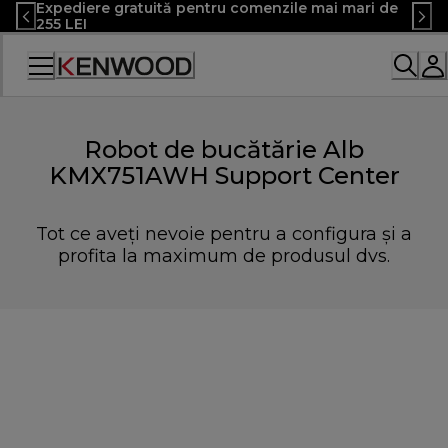
Expediere gratuită pentru comenzile mai mari de
Skip
255 LEI
to
Content
Declarație
de
accesibilitate
Robot de bucătărie Alb
KMX751AWH Support Center
Tot ce aveți nevoie pentru a configura și a
profita la maximum de produsul dvs.