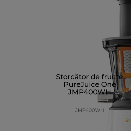
Storcător de fructe
PureJuice One
JMP400WH
JMP400WH