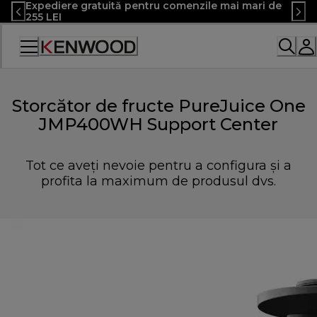
Expediere gratuită pentru comenzile mai mari de
Skip
255 LEI
to
Content
Declarație
de
accesibilitate
Storcător de fructe PureJuice One
JMP400WH Support Center
Tot ce aveți nevoie pentru a configura și a
profita la maximum de produsul dvs.