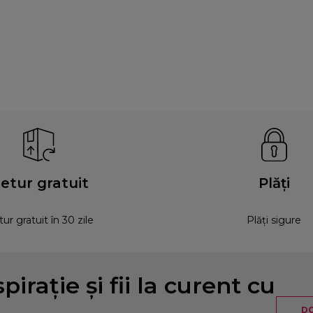
etur gratuit
Plăți
ur gratuit în 30 zile
Plăți sigure
pirație și fii la curent cu
DO