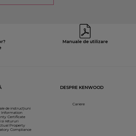
or?
Manuale de utilizare
e
Ă
DESPRE KENWOOD
Cariere
le de instrucțiuni
y Information
nty Certificate
i si retururi
ectual Property
atory Compliance