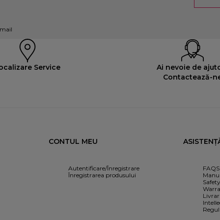
-mail
ocalizare Service
Ai nevoie de ajut
Contactează-n
CONTUL MEU
ASISTENȚ
Autentificare/Înregistrare
FAQS
Înregistrarea produsului
Manua
Safet
Warra
Livrar
Intell
Regul