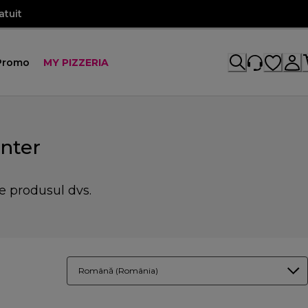
atuit
Promo
MY PIZZERIA
nter
e produsul dvs.
Română (România)