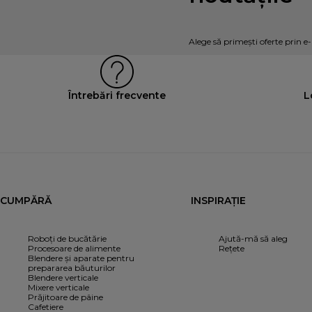
Alege să primești oferte prin e
Întrebări frecvente
L
CUMPĂRĂ
INSPIRAȚIE
Roboți de bucătărie
Ajută-mă să aleg
Procesoare de alimente
Rețete
Blendere și aparate pentru
prepararea băuturilor
Blendere verticale
Mixere verticale
Prăjitoare de pâine
Cafetiere