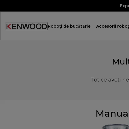
Skip
Expe
to
Content
Roboţi de bucătărie
Accesorii roboţ
Declarație
de
accesibilitate
Mul
Tot ce aveți n
Manuale