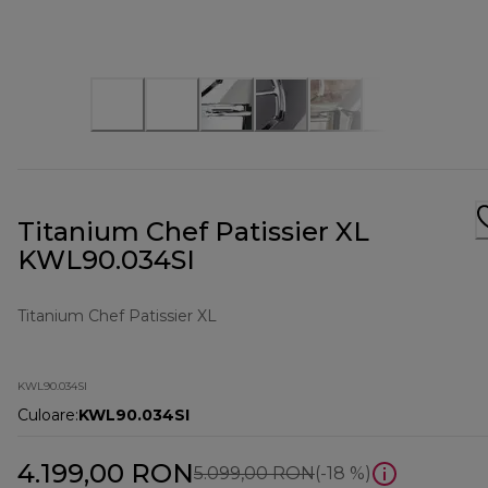
Titanium Chef Patissier XL
KWL90.034SI
Titanium Chef Patissier XL
KWL90.034SI
Culoare
:
KWL90.034SI
4.199,00 RON
preț inițial 5.099,0
5.099,00 RON
(-18 %)