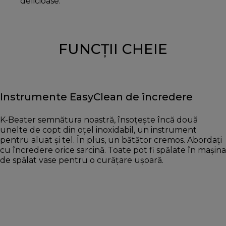
delicioase.
FUNCȚII CHEIE
Instrumente EasyClean de încredere
K-Beater semnătura noastră, însoțește încă două
unelte de copt din oțel inoxidabil, un instrument
pentru aluat și tel. În plus, un bătător cremos. Abordați
cu încredere orice sarcină. Toate pot fi spălate în maşina
de spălat vase pentru o curăţare uşoară.