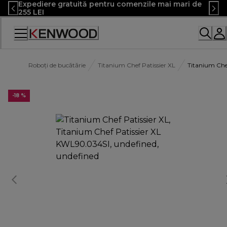
Expediere gratuită pentru comenzile mai mari de
Skip
255 LEI
to
Content
Declarație
de
accesibilitate
Roboți de bucătărie
Titanium Chef Patissier XL
Titanium Che
-18 %