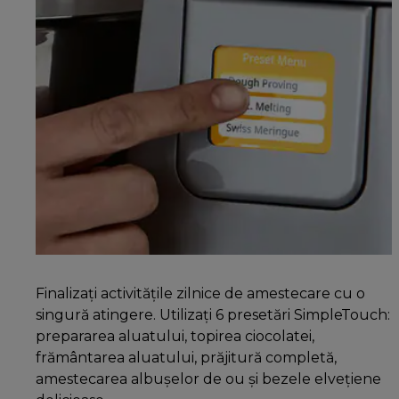
Finalizați activitățile zilnice de amestecare cu o
singură atingere. Utilizați 6 presetări SimpleTouch:
prepararea aluatului, topirea ciocolatei,
frământarea aluatului, prăjitură completă,
amestecarea albușelor de ou și bezele elvețiene