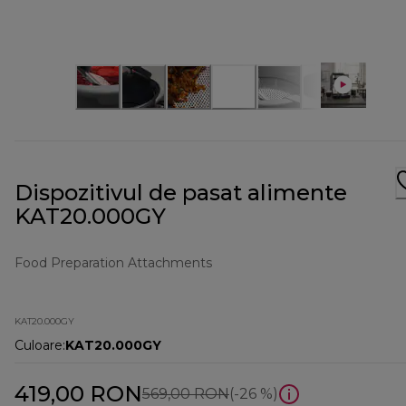
Dispozitivul de pasat alimente
KAT20.000GY
Food Preparation Attachments
KAT20.000GY
Culoare
:
KAT20.000GY
419,00 RON
preț inițial 569,00 RON
569,00 RON
(-26 %)