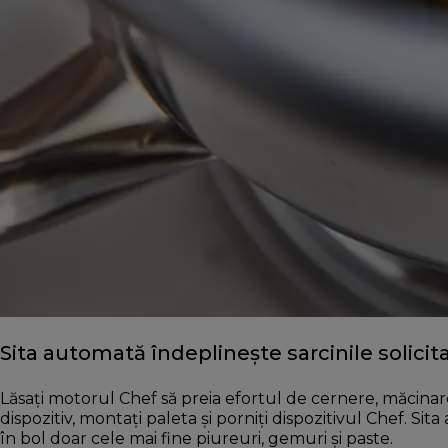
Sita automată îndeplinește sarcinile solicit
Lăsați motorul Chef să preia efortul de cernere, măcinare 
dispozitiv, montați paleta și porniți dispozitivul Chef. Si
în bol doar cele mai fine piureuri, gemuri și paste.