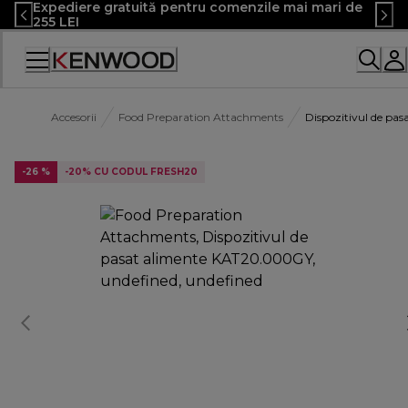
Expediere gratuită pentru comenzile mai mari de
Skip
255 LEI
to
Content
Declarație
de
accesibilitate
Accesorii
Food Preparation Attachments
Dispozitivul de p
-26 %
-20% CU CODUL FRESH20