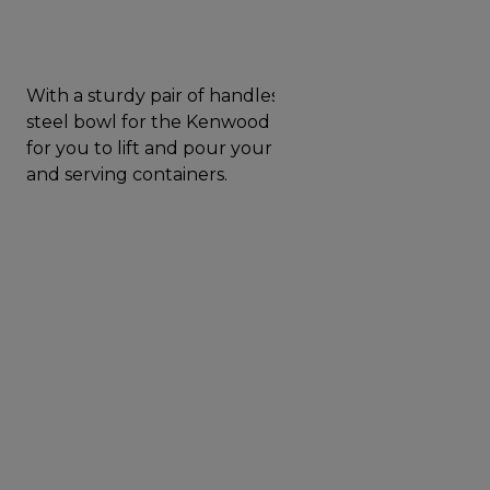
With a sturdy pair of handles, this 6.7 litre stainless
steel bowl for the Kenwood Major makes it easier
for you to lift and pour your mixtures into cooking
and serving containers.
Manual de i