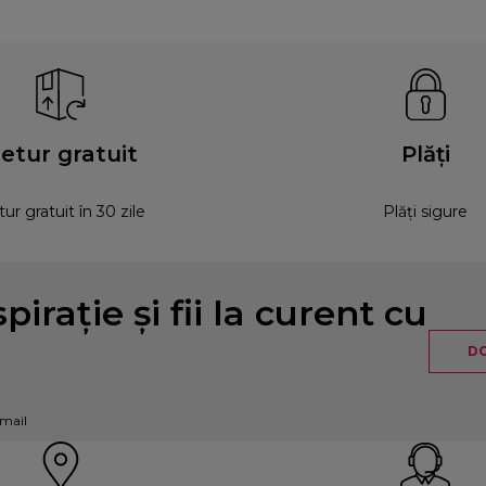
etur gratuit
Plăți
ur gratuit în 30 zile
Plăți sigure
pirație și fii la curent cu
DO
-mail