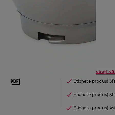
nstrucțiuni pentru vizită
Înregistrați-v
(Etichete produs) Sf
(Etichete produs) Știr
(Etichete produs) Asi