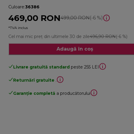
Culoare
:
36386
469,00 RON
preț inițial 499,0
499,00 RON
(-6 %)
*TVA inclus
Cel mai mic preț din ultimele 30 de zile
496,90 RON
(-6 %)
Adaugă în coș
Livrare gratuită standard
peste 255 LEI
Returnări gratuite
.
Garanție completă
a producătorului