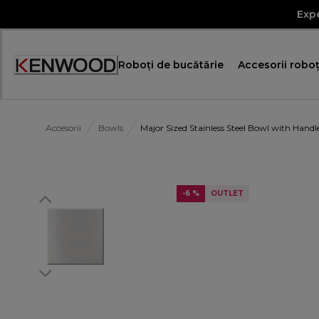
Skip
Expe
to
Content
Roboţi de bucătărie
Accesorii roboţ
Declarație
de
accesibilitate
Accesorii
Bowls
Major Sized Stainless Steel Bowl with Hand
-6 %
OUTLET