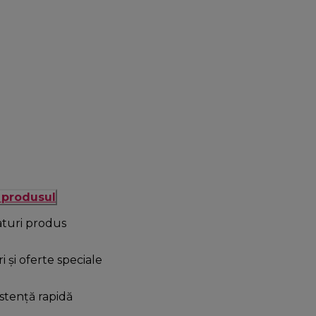
ă produsul
aturi produs
i și oferte speciale
stență rapidă