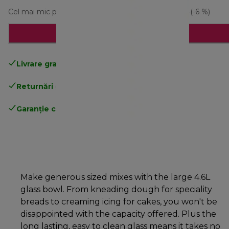
Cel mai mic preț din ultimele 30 de zile
371,90 RON
(-6 %)
Adaugă în coș
Livrare gratuită standard
peste 255 LEI
Returnări gratuite
.
Garanție completă
a producătorului
Make generous sized mixes with the large 4.6L
glass bowl. From kneading dough for speciality
breads to creaming icing for cakes, you won't be
disappointed with the capacity offered. Plus the
long lasting, easy to clean glass means it takes no