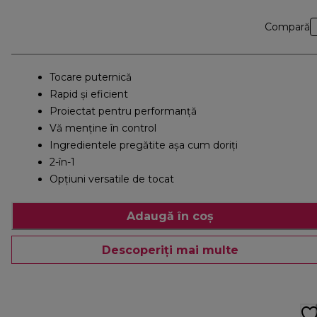
Compară
Tocare puternică
Rapid şi eficient
Proiectat pentru performanţă
Vă menține în control
Ingredientele pregătite așa cum doriți
2-în-1
Opţiuni versatile de tocat
Adaugă în coș
Descoperiți mai multe