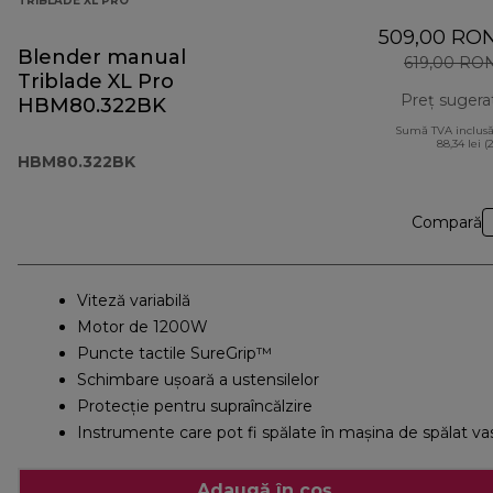
TRIBLADE XL PRO
509,00 RO
Blender manual
619,00 RO
Triblade XL Pro
Preț sugera
HBM80.322BK
Sumă TVA inclusă
88,34 lei (
HBM80.322BK
Compară
Viteză variabilă
Motor de 1200W
Puncte tactile SureGrip™
Schimbare ușoară a ustensilelor
Protecție pentru supraîncălzire
Instrumente care pot fi spălate în maşina de spălat va
Adaugă în coș