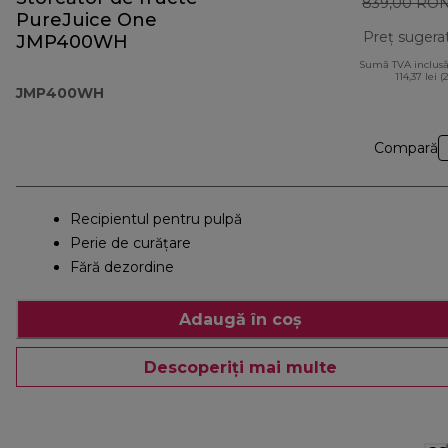
839,00 RO
PureJuice One
Preț sugera
JMP400WH
Sumă TVA inclusă
114,37 lei (
JMP400WH
Compară
Recipientul pentru pulpă
Perie de curăţare
Fără dezordine
Adaugă în coș
Descoperiți mai multe