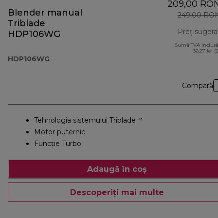
209,00 RO
Blender manual
249,00 RO
Triblade
Preț sugera
HDP106WG
Sumă TVA inclusă
36,27 lei (
HDP106WG
Compară
Tehnologia sistemului Triblade™
Motor puternic
Funcţie Turbo
Adaugă în coș
Descoperiți mai multe