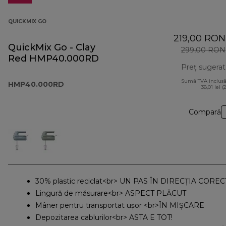
QUICKMIX GO
219,00 RON
QuickMix Go - Clay
299,00 RON
Red HMP40.000RD
Preț sugerat
Sumă TVA inclusă
HMP40.000RD
38,01 lei (
Compară
30% plastic reciclat<br> UN PAS ÎN DIRECȚIA CORE
Lingură de măsurare<br> ASPECT PLĂCUT
Mâner pentru transportat ușor <br>ÎN MIȘCARE
Depozitarea cablurilor<br> ASTA E TOT!