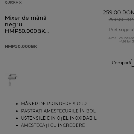
QUICKMIX
259,00 RO
Mixer de mână
299,00 RO
negru
Preț sugera
HMP50.000BK
QuickMix+
Sumă TVA inclusă
44,95 lei (
HMP50.000BK
Compară
MÂNER DE PRINDERE SIGUR
PĂSTRAȚI AMESTECURILE ÎN BOL
USTENSILE DIN OȚEL INOXIDABIL
AMESTECAȚI CU ÎNCREDERE