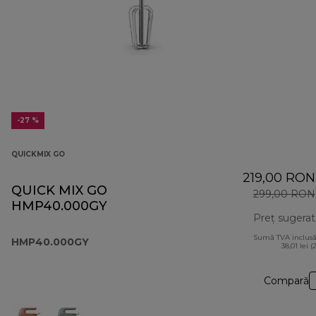
-27 %
QUICKMIX GO
219,00 RON
QUICK MIX GO
299,00 RON
HMP40.000GY
Preț sugerat
Sumă TVA inclusă
HMP40.000GY
38,01 lei (
Compară