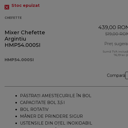
Stoc epuizat
CHEFETTE
439,00 RO
Mixer Chefette
519,00 RO
Argintiu
Preț sugera
HMP54.000SI
Sumă TVA inclusă
76,19 lei (
HMP54.000SI
Compară
PĂSTRAȚI AMESTECURILE ÎN BOL
CAPACITATE BOL 3,5 l
BOL ROTATIV
MÂNER DE PRINDERE SIGUR
USTENSILE DIN OȚEL INOXIDABIL