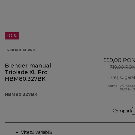
-22 %
TRIBLADE XL PRO
559,00 RO
Blender manual
719,00 RO
Triblade XL Pro
Preț sugera
HBM80.327BK
Sumă TVA inclusă
97,02 lei (
HBM80.327BK
Compară
Viteză variabilă