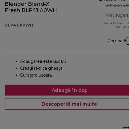
Blender Blend-X
319,00 RO
Fresh BLP41.A0WH
Preț sugera
Sumă TVA inclusă
BLP41.A0WH
43,21 lei (
Compară
Adăugarea este ușoară
Creaţii reci ca gheața
Curățare ușoară
Adaugă în coș
Descoperiți mai multe