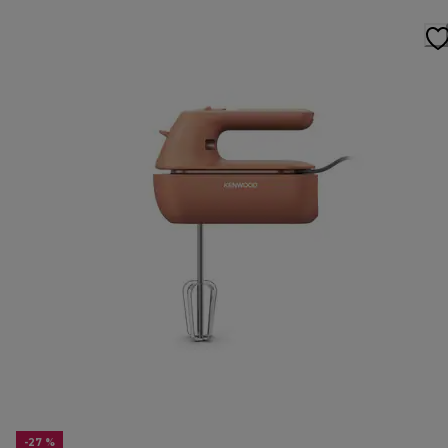
-27 %