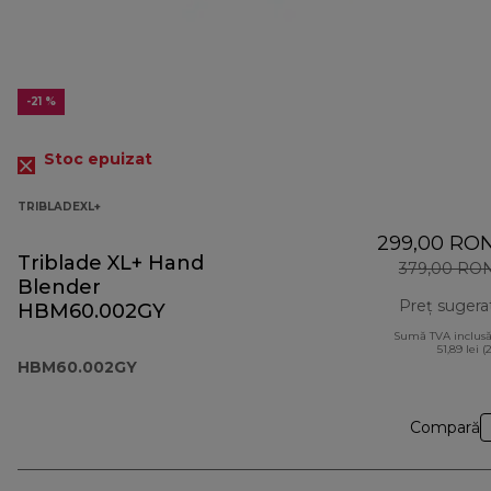
-21 %
Stoc epuizat
TRIBLADEXL+
299,00 RO
Triblade XL+ Hand
379,00 RO
Blender
Preț sugera
HBM60.002GY
Sumă TVA inclusă
51,89 lei (
HBM60.002GY
Compară