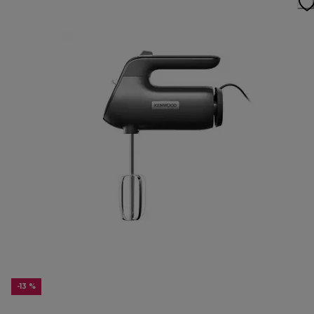
-13 %