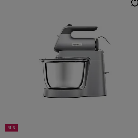
-15 %