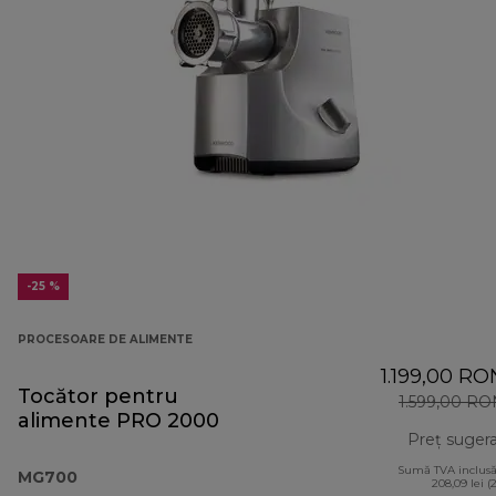
-25 %
PROCESOARE DE ALIMENTE
1.199,00 RO
Tocător pentru
1.599,00 RO
alimente PRO 2000
Preț suger
Sumă TVA inclusă
MG700
208,09 lei (