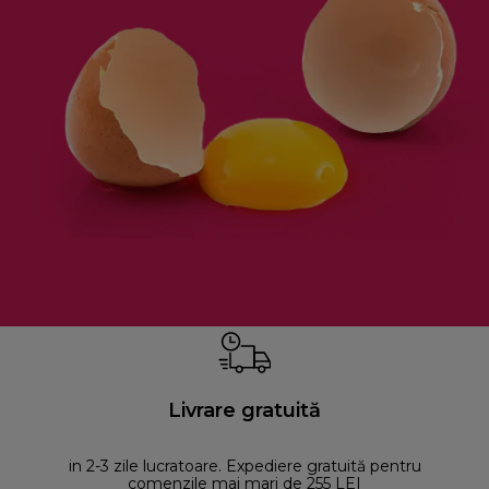
Livrare gratuită
in 2-3 zile lucratoare. Expediere gratuită pentru
comenzile mai mari de 255 LEI