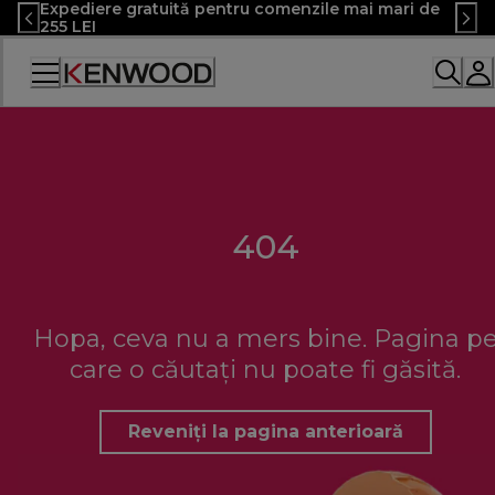
Expediere gratuită pentru comenzile mai mari de
Skip
255 LEI
to
Content
Declarație
de
accesibilitate
404
Hopa, ceva nu a mers bine. Pagina p
care o căutați nu poate fi găsită.
Reveniți la pagina anterioară