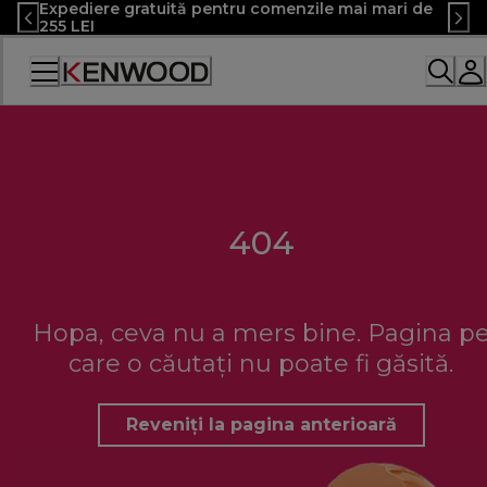
Expediere gratuită pentru comenzile mai mari de
Skip
255 LEI
to
Content
Declarație
de
accesibilitate
404
Hopa, ceva nu a mers bine. Pagina p
care o căutați nu poate fi găsită.
Reveniți la pagina anterioară