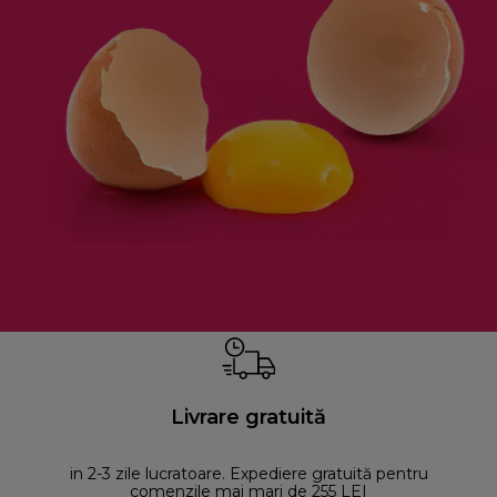
Livrare gratuită
in 2-3 zile lucratoare. Expediere gratuită pentru
comenzile mai mari de 255 LEI