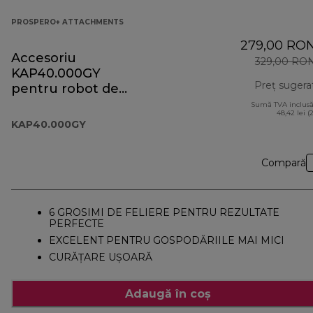
PROSPERO+ ATTACHMENTS
279,00 RO
Accesoriu
329,00 RO
KAP40.000GY
Preț sugera
pentru robot de
bucătărie
Sumă TVA inclusă
48,42 lei (
Prospero+
KAP40.000GY
Compară
6 GROSIMI DE FELIERE PENTRU REZULTATE
PERFECTE
EXCELENT PENTRU GOSPODĂRIILE MAI MICI
CURĂȚARE UȘOARĂ
Adaugă în coș