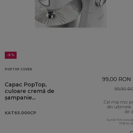
-9 %
POPTOP COVER
99,00 RON
Capac PopTop,
99,90 R
culoare cremă de
șampanie
Cel mai mic p
KAT65.000CP
din ultimele
de z
KAT65.000CP
Sumă TVA inclusă
17,18 lei (