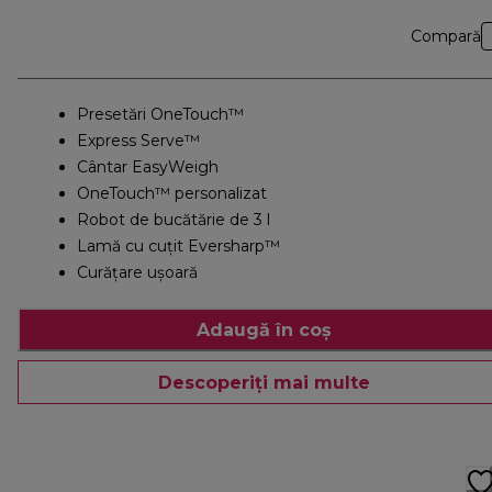
Compară
Presetări OneTouch™
Express Serve™
Cântar EasyWeigh
OneTouch™ personalizat
Robot de bucătărie de 3 l
Lamă cu cuțit Eversharp™
Curățare ușoară
Adaugă în coș
Descoperiți mai multe