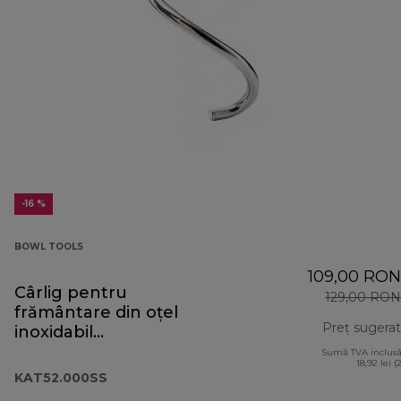
-16 %
BOWL TOOLS
109,00 RON
Cârlig pentru
129,00 RON
frământare din oțel
Preț sugerat
inoxidabil
KAT52.000SS
Sumă TVA inclusă
18,92 lei (
KAT52.000SS