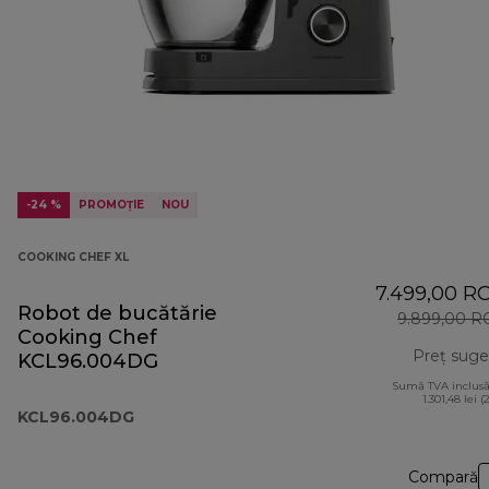
-24 %
PROMOȚIE
NOU
COOKING CHEF XL
7.499,00 R
Robot de bucătărie
9.899,00 
Cooking Chef
Preț suge
KCL96.004DG
Sumă TVA inclusă
1.301,48 lei (
KCL96.004DG
Compară