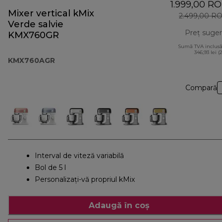
1.999,00 R
Mixer vertical kMix
2.499,00 R
Verde salvie
Preț suger
KMX760GR
Sumă TVA inclusă
346,93 lei (
KMX760AGR
Compară
Interval de viteză variabilă
Bol de 5 l
Personalizați-vă propriul kMix
Adaugă în coș