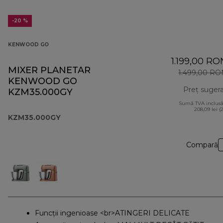
-20 %
KENWOOD GO
1.199,00 RO
MIXER PLANETAR
1.499,00 RO
KENWOOD GO
Preț suger
KZM35.000GY
Sumă TVA inclusă
208,09 lei (
KZM35.000GY
Compară
Funcții ingenioase <br>ATINGERI DELICATE