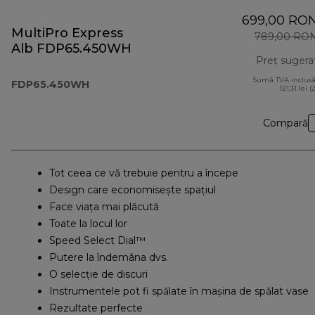
699,00 RO
MultiPro Express
789,00 RO
Alb FDP65.450WH
Preț sugera
Sumă TVA inclusă
FDP65.450WH
121,31 lei (
Compară
Tot ceea ce vă trebuie pentru a începe
Design care economisește spațiul
Face viața mai plăcută
Toate la locul lor
Speed Select Dial™
Putere la îndemâna dvs.
O selecție de discuri
Instrumentele pot fi spălate în mașina de spălat vase
Rezultate perfecte