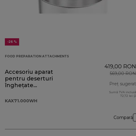
-26 %
FOOD PREPARATION ATTACHMENTS
419,00 RON
Accesoriu aparat
569,00 RON
pentru deserturi
Preț sugerat
înghețate
KAX71.000WH
Sumă TVA inclusă
72,72 lei (
KAX71.000WH
Compară