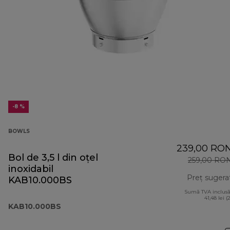
-8 %
BOWLS
239,00 RO
Bol de 3,5 l din oțel
259,00 RO
inoxidabil
Preț sugera
KAB10.000BS
Sumă TVA inclusă
41,48 lei (
KAB10.000BS