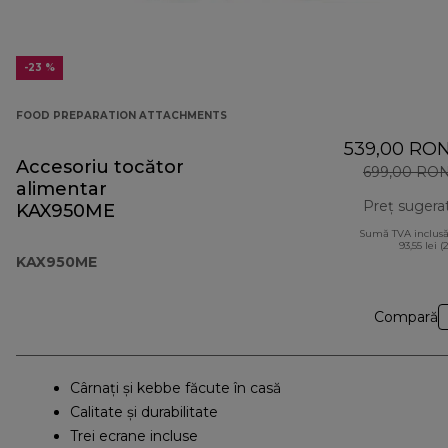
-23 %
FOOD PREPARATION ATTACHMENTS
539,00 RO
Accesoriu tocător
699,00 RO
alimentar
Preț sugera
KAX950ME
Sumă TVA inclusă
93,55 lei (
KAX950ME
Compară
Cârnaţi şi kebbe făcute în casă
Calitate și durabilitate
Trei ecrane incluse