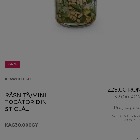
-36 %
KENWOOD GO
229,00 RO
RÂȘNIȚĂ/MINI
359,00 RO
TOCĂTOR DIN
Preț sugera
STICLĂ
KAG30.000GY DIN
Sumă TVA inclusă
39,74 lei (
COLECȚIA GO
KAG30.000GY