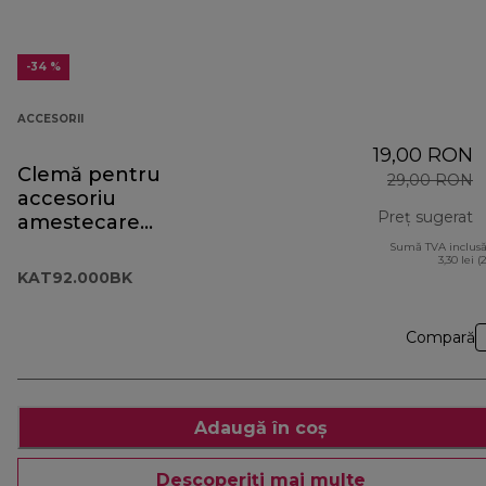
-34 %
ACCESORII
19,00 RON
Clemă pentru
29,00 RON
accesoriu
Preț sugerat
amestecare
delicată Cooking
Sumă TVA inclusă
p
3,30 lei (
Chef KAT92.000BK
KAT92.000BK
Compară
Adaugă în coș
Descoperiți mai multe