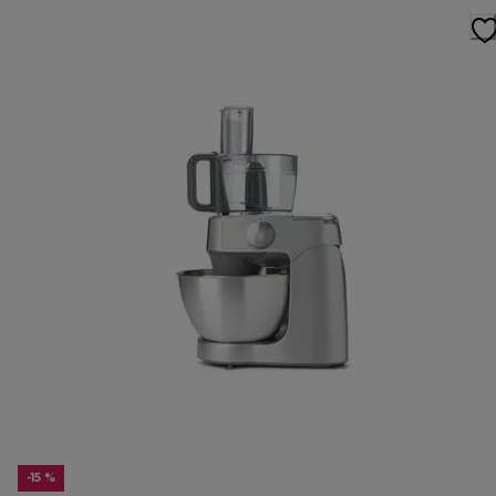
-15 %