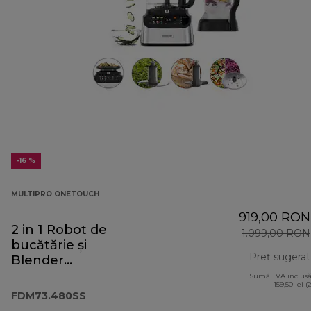
-16 %
MULTIPRO ONETOUCH
919,00 RON
2 in 1 Robot de
1.099,00 RON
bucătărie și
Preț sugerat
Blender
FDM73.480SS
Sumă TVA inclusă
159,50 lei (
FDM73.480SS