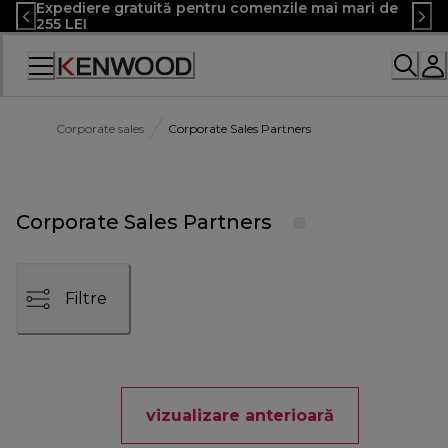
Expediere gratuită pentru comenzile mai mari de
Skip
255 LEI
to
Content
Declarație
de
accesibilitate
Corporate sales
Corporate Sales Partners
Corporate Sales Partners
Filtre
vizualizare anterioară