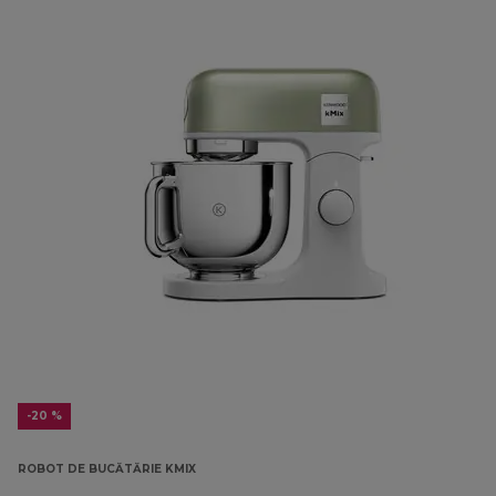
-20 %
ROBOT DE BUCĂTĂRIE KMIX