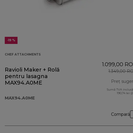
-19 %
CHEF ATTACHMENTS
1.099,00 R
Ravioli Maker + Rolă
1.349,00 R
pentru lasagna
Preț suger
MAX94.A0ME
Sumă TVA inclusă
190,74 lei (
MAX94.A0ME
Compară