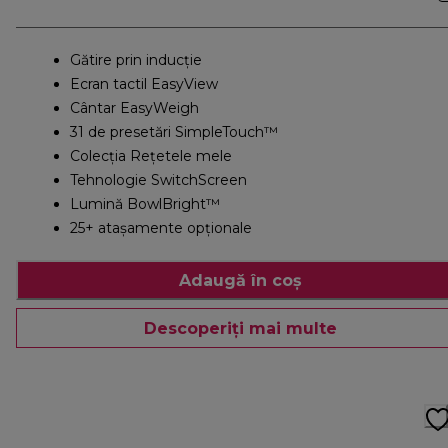
Gătire prin inducţie
Ecran tactil EasyView
Cântar EasyWeigh
31 de presetări SimpleTouch™
Colecția Rețetele mele
Tehnologie SwitchScreen
Lumină BowlBright™
25+ atașamente opționale
Adaugă în coș
Descoperiți mai multe