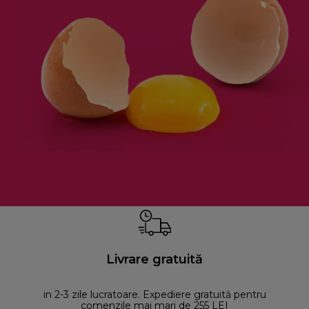
Livrare gratuită
in 2-3 zile lucratoare. Expediere gratuită pentru
comenzile mai mari de 255 LEI