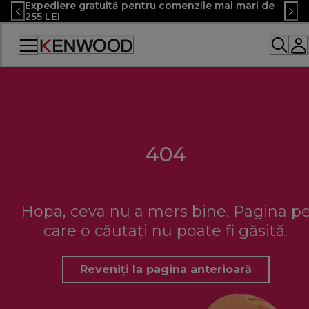
Expediere gratuită pentru comenzile mai mari de
Skip
255 LEI
to
Content
Declarație
de
accesibilitate
404
Hopa, ceva nu a mers bine. Pagina p
care o căutați nu poate fi găsită.
Reveniți la pagina anterioară