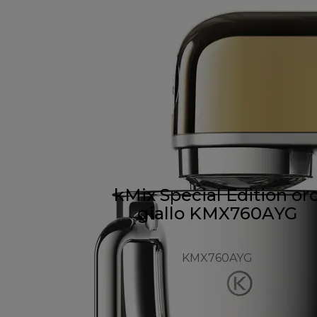
kMix Special Edition or
giallo KMX760AYG
KMX760AYG