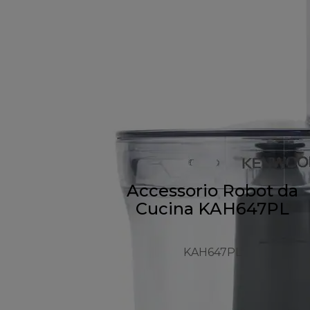
Accessorio Robot da
Cucina KAH647PL
KAH647PL