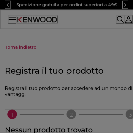
Skip
Spedizione gratuita per ordini superiori a 49€
to
Content
Accessibility
Statement
Torna indietro
Registra il tuo prodotto
Registra il tuo prodotto per accedere ad un mondo di
vantaggi.
1
2
3
Nessun prodotto trovato