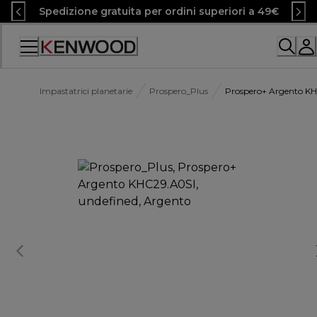
Skip
Spedizione gratuita per ordini superiori a 49€
to
Content
Accessibility
Statement
Impastatrici planetarie
Prospero_Plus
Prospero+ Argento K