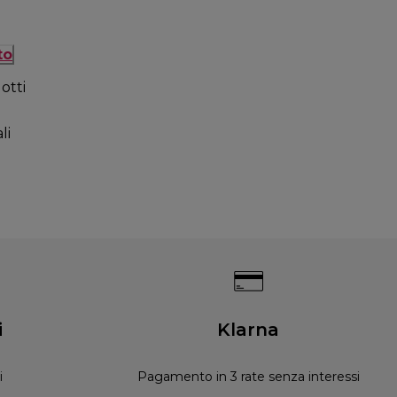
to
otti
li
i
Klarna
i
Pagamento in 3 rate senza interessi