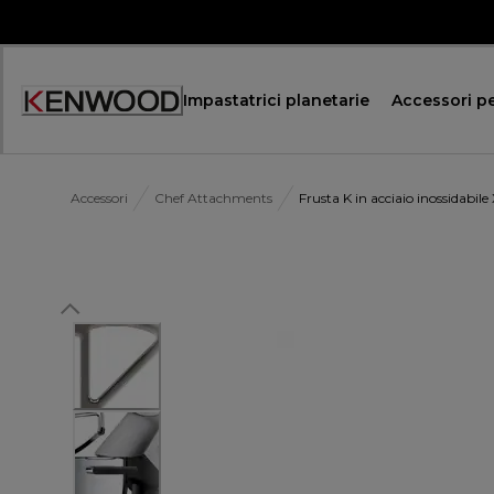
Skip
to
Content
Impastatrici planetarie
Accessori pe
Accessibility
Statement
Accessori
Chef Attachments
Frusta K in acciaio inossidabi