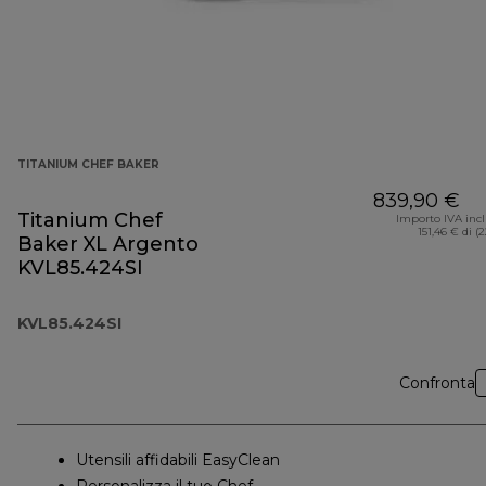
TITANIUM CHEF BAKER
839,90 €
Titanium Chef
Importo IVA inc
151,46 € di (
Baker XL Argento
KVL85.424SI
KVL85.424SI
Confronta
Utensili affidabili EasyClean