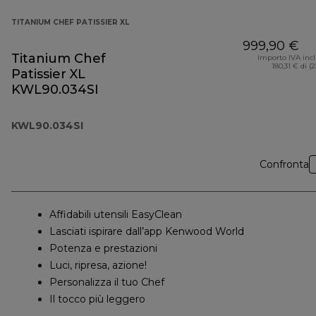
TITANIUM CHEF PATISSIER XL
999,90 €
Titanium Chef
Importo IVA inc
180,31 € di (
Patissier XL
KWL90.034SI
KWL90.034SI
Confronta
Affidabili utensili EasyClean
Lasciati ispirare dall’app Kenwood World
Potenza e prestazioni
Luci, ripresa, azione!
Personalizza il tuo Chef
Il tocco più leggero