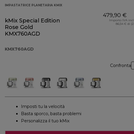
IMPASTATRICE PLANETARIA KMIX
479,90 €
kMix Special Edition
Importo IVA inc
86,54 € di (
Rose Gold
KMX760AGD
KMX760AGD
Confronta
Imposti tu la velocità
Basta sporco, basta problemi
Personalizza il tuo kMix