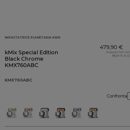
IMPASTATRICE PLANETARIA KMIX
479,90 €
kMix Special Edition
Importo IVA inc
86,54 € di (
Black Chrome
KMX760ABC
KMX760ABC
Confronta