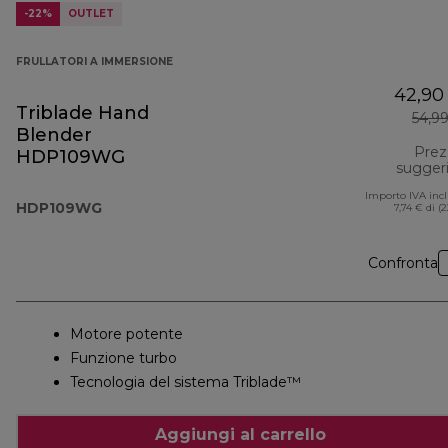
-22%
OUTLET
FRULLATORI A IMMERSIONE
42,90
Triblade Hand
54,9
Blender
Prez
HDP109WG
sugger
Importo IVA inc
HDP109WG
7,74 € di (
Confronta
Motore potente
Funzione turbo
Tecnologia del sistema Triblade™
Aggiungi al carrello