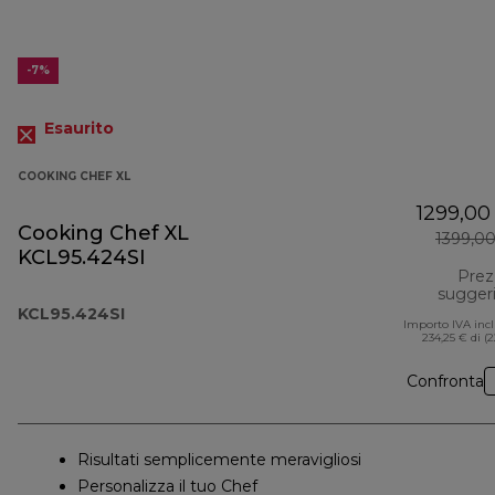
-7%
Esaurito
COOKING CHEF XL
1299,00
Cooking Chef XL
1399,0
KCL95.424SI
Prez
sugger
KCL95.424SI
Importo IVA inc
234,25 € di (
Confronta
Risultati semplicemente meravigliosi
Personalizza il tuo Chef