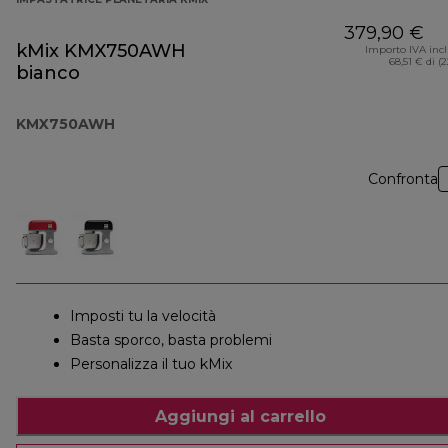
379,90 €
kMix KMX750AWH
Importo IVA inc
68,51 € di (
bianco
KMX750AWH
Confronta
Imposti tu la velocità
Basta sporco, basta problemi
Personalizza il tuo kMix
Aggiungi al carrello