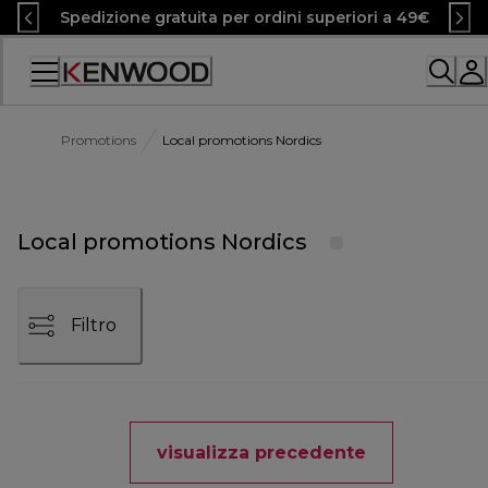
Skip
Spedizione gratuita per ordini superiori a 49€
to
Content
Accessibility
Statement
Promotions
Local promotions Nordics
Local promotions Nordics
Filtro
visualizza precedente