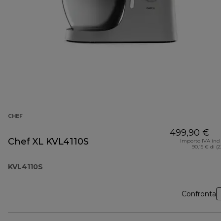
CHEF
499,90 €
Chef XL KVL4110S
Importo IVA inc
90,15 € di (
KVL4110S
Confronta