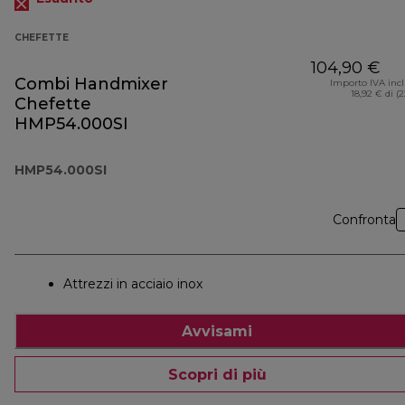
CHEFETTE
104,90 €
Combi Handmixer
Importo IVA inc
18,92 € di (
Chefette
HMP54.000SI
HMP54.000SI
Confronta
Attrezzi in acciaio inox
Avvisami
Scopri di più