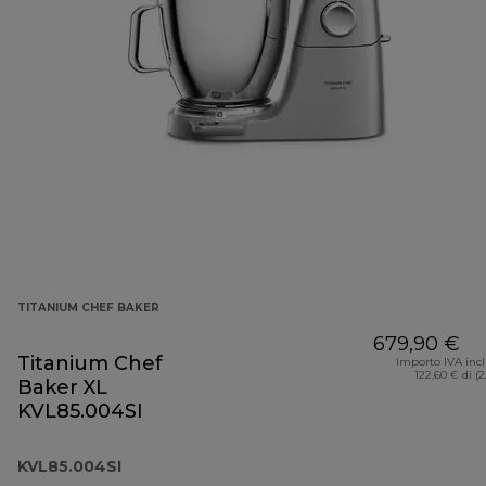
TITANIUM CHEF BAKER
679,90 €
Titanium Chef
Importo IVA inc
122,60 € di (
Baker XL
KVL85.004SI
KVL85.004SI