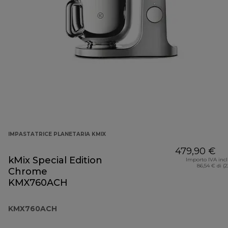
IMPASTATRICE PLANETARIA KMIX
479,90 €
kMix Special Edition
Importo IVA inc
86,54 € di (
Chrome
KMX760ACH
KMX760ACH