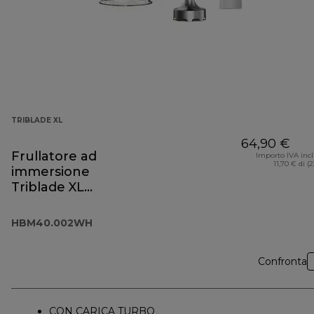
TRIBLADE XL
64,90 €
Frullatore ad
Importo IVA inc
11,70 € di (
immersione
Triblade XL
HBM40.002WH
HBM40.002WH
Confronta
CON CARICA TURBO