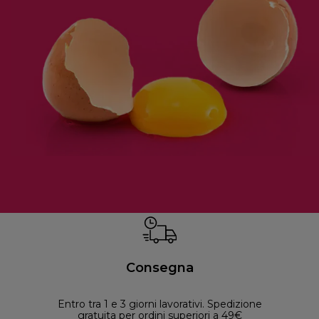
Consegna
Entro tra 1 e 3 giorni lavorativi. Spedizione
30 
gratuita per ordini superiori a 49€