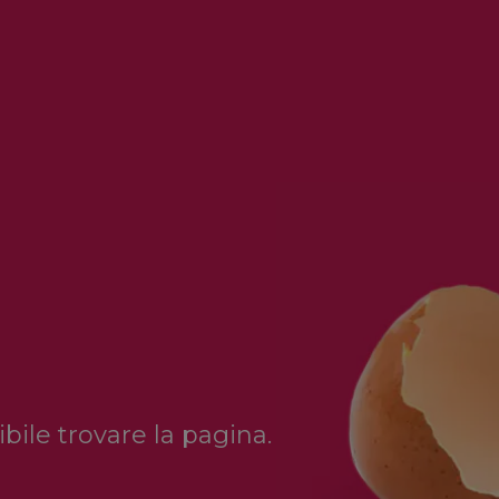
bile trovare la pagina.