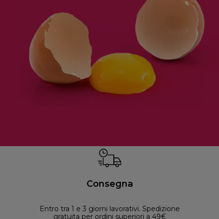
Consegna
Entro tra 1 e 3 giorni lavorativi. Spedizione
30 
gratuita per ordini superiori a 49€