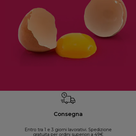
Consegna
Entro tra 1 e 3 giorni lavorativi. Spedizione
30 
gratuita per ordini superiori a 49€