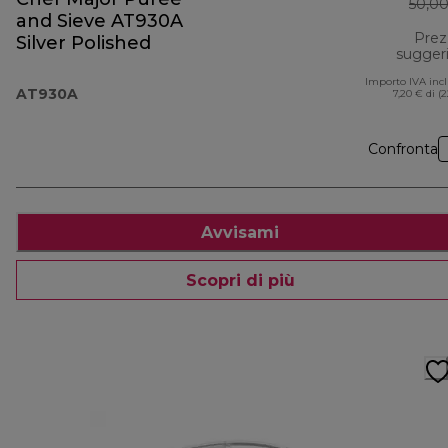
50,0
and Sieve AT930A
Prez
Silver Polished
sugger
Importo IVA inc
AT930A
7,20 € di (
Confronta
Avvisami
Scopri di più