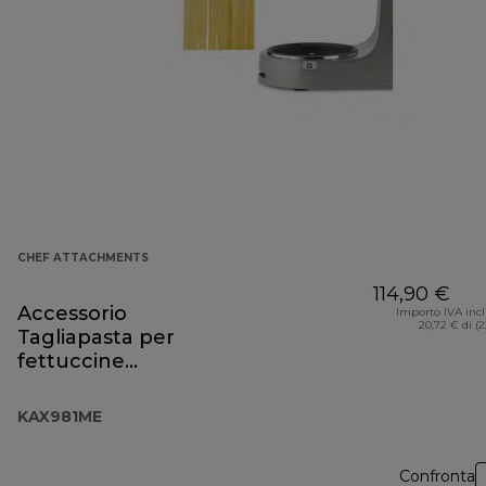
CHEF ATTACHMENTS
114,90 €
Accessorio
Importo IVA inc
20,72 € di (
Tagliapasta per
fettuccine
KAX981ME
KAX981ME
Confronta