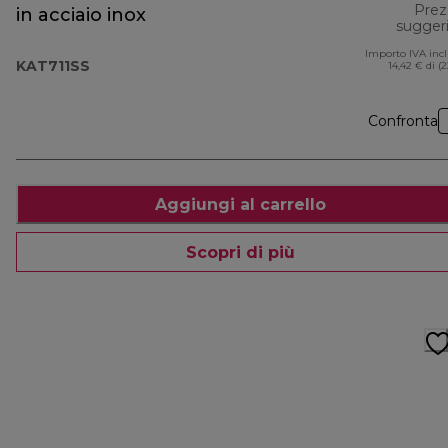
Prez
in acciaio inox
sugger
Importo IVA inc
KAT711SS
14,42 € di (
Confronta
Aggiungi al carrello
Scopri di più