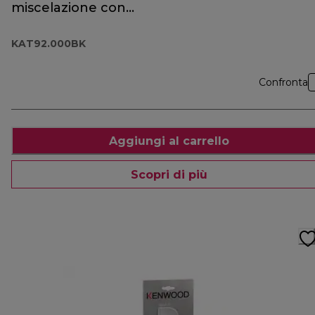
miscelazione con
clip KAT92.000BK
Cooking Chef
KAT92.000BK
Confronta
Aggiungi al carrello
Scopri di più