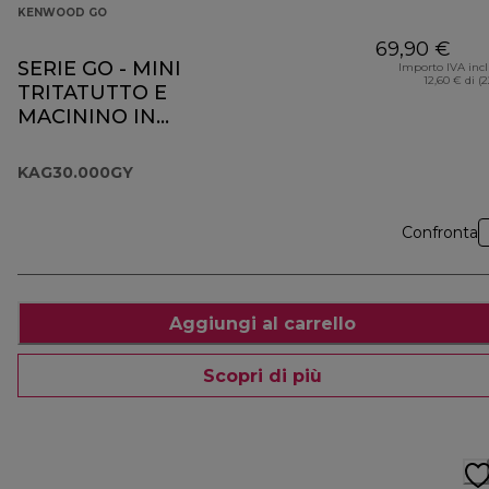
KENWOOD GO
69,90 €
SERIE GO - MINI
Importo IVA inc
12,60 € di (
TRITATUTTO E
MACININO IN
VETRO
KAG30.000GY
KAG30.000GY
Confronta
Aggiungi al carrello
Scopri di più