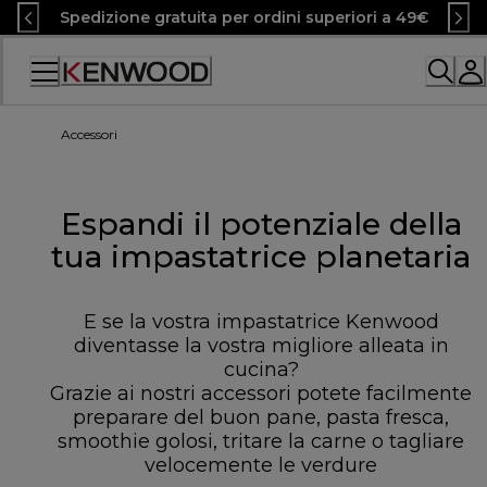
Skip
Spedizione gratuita per ordini superiori a 49€
to
Content
Accessibility
Statement
Accessori
Espandi il potenziale della
tua impastatrice planetaria
E se la vostra impastatrice Kenwood
diventasse la vostra migliore alleata in
cucina?
Grazie ai nostri accessori potete facilmente
preparare del buon pane, pasta fresca,
smoothie golosi, tritare la carne o tagliare
velocemente le verdure