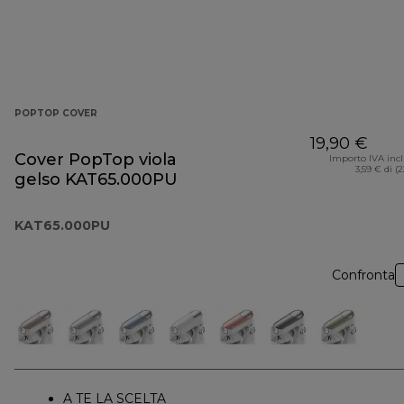
POPTOP COVER
19,90 €
Cover PopTop viola
Importo IVA inc
3,59 € di (
gelso KAT65.000PU
KAT65.000PU
Confronta
A TE LA SCELTA